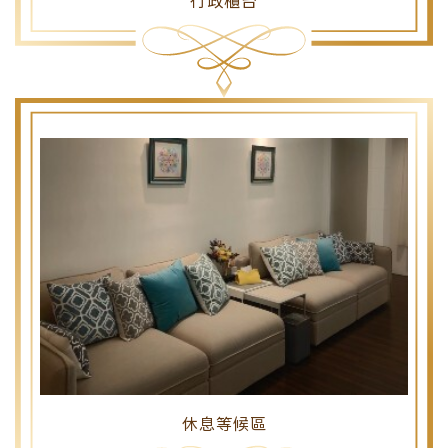
行政櫃台
休息等候區