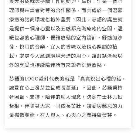
最大的成就與持續工作的動力，這份工作是一個心
理師與來談者對等的合作關係，而共處於一個溫馨
療癒的諮商環境也格外重要。因此，芯語的誕生就
是提供一個身心靈以及五感都充滿療癒的空間，溫
暖包容的心理師、優雅放鬆的室內設計、舒適的沙
發、悅耳的音樂、宜人的香味以及精心照顧的植
栽，處處令人感到環境營造的用心，讓對話治療以
外的享受也持續陪伴所有來談者沉靜放鬆。
芯語的LOGO設計代表的就是「真實說出心裡的話，
讓愛在心上發芽並且成長蔓延」。因此，芯語秉持
著照顧、支持、陪伴的助人理念，決定在士林北投
紮根，伴隨著大家一同成長茁壯，讓愛與慈悲的力
量擴散蔓延，在人與人、心與心之間持續發芽。