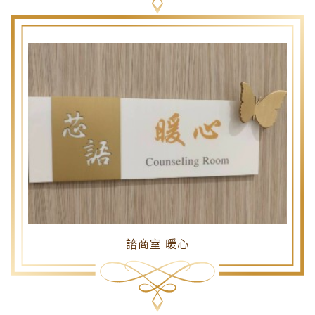
諮商室 暖心