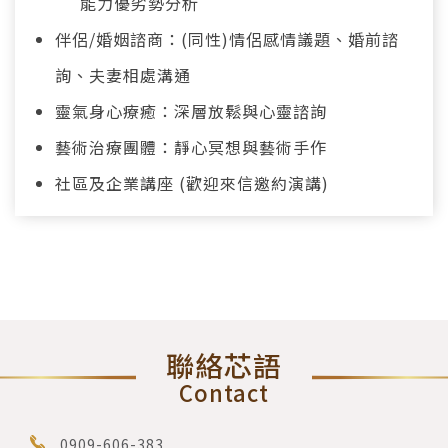
能力優劣勢分析
伴侶/婚姻諮商：(同性)情侶感情議題、婚前諮
詢、夫妻相處溝通
靈氣身心療癒：深層放鬆與心靈諮詢
藝術治療團體：靜心冥想與藝術手作
社區及企業講座 (歡迎來信邀約演講)
聯絡芯語
Contact
0909-606-383