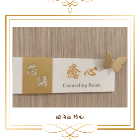
諮商室 癒心